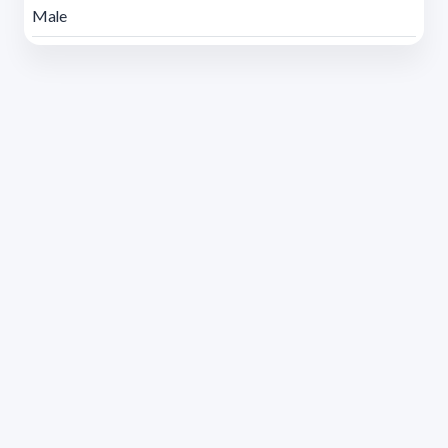
Male
Address 1614 Isidoro de María. Floor 6 - Faculty of
Chemistry | Call (+598) 2924 1925 extension 1612 |
pedeciba@pedeciba.edu.uy
Razón Social: PROGRAMA DE DESARROLLO DE LAS
CIENCIAS BASICAS PEDECIBA