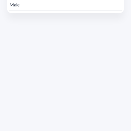
Male
Address 1614 Isidoro de María. Floor 6 - Faculty of
Chemistry | Call (+598) 2924 1925 extension 1612 |
pedeciba@pedeciba.edu.uy
Razón Social: PROGRAMA DE DESARROLLO DE LAS
CIENCIAS BASICAS PEDECIBA