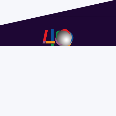
Address 1614 Isidoro de María. Floor 6 - Faculty of
Chemistry | Call (+598) 2924 1925 extension 1612 |
pedeciba@pedeciba.edu.uy
Razón Social: PROGRAMA DE DESARROLLO DE LAS
CIENCIAS BASICAS PEDECIBA
#SomosPEDECIBA
Programa de Desarrollo de las