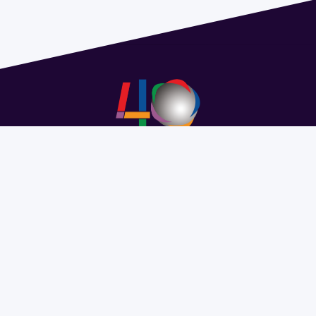
Address 1614 Isidoro de María. Floor 6 - Faculty of
Chemistry | Call (+598) 2924 1925 extension 1612 |
pedeciba@pedeciba.edu.uy
Razón Social: PROGRAMA DE DESARROLLO DE LAS
CIENCIAS BASICAS PEDECIBA
#SomosPEDECIBA
Programa de Desarrollo de las