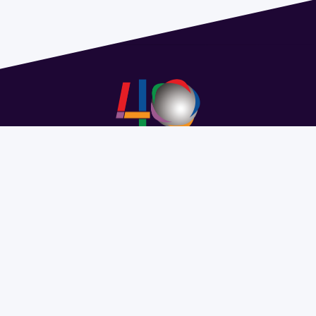
Address 1614 Isidoro de María. Floor 6 - Faculty of
Chemistry | Call (+598) 2924 1925 extension 1612 |
pedeciba@pedeciba.edu.uy
Razón Social: PROGRAMA DE DESARROLLO DE LAS
CIENCIAS BASICAS PEDECIBA
#SomosPEDECIBA
Programa de Desarrollo de las