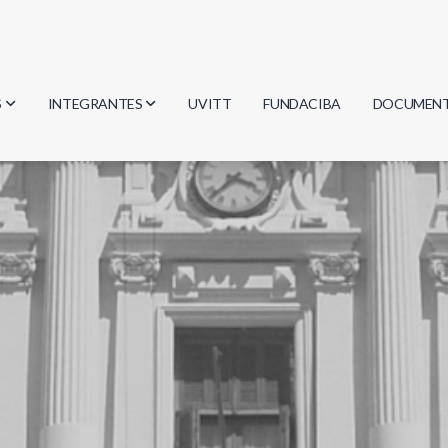
S
INTEGRANTES
UVITT
FUNDACIBA
DOCUMEN
gía
Investigadores
Actas
Estudiantes
Reglament
encias
Egresados
Document
mática
mática
ica