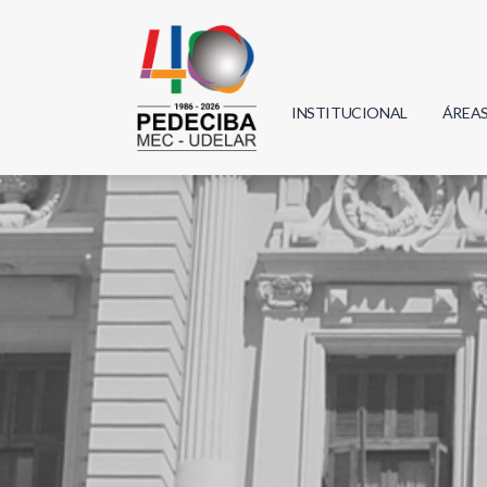
INSTITUCIONAL
ÁREA
Biolo
Física
Geoci
Infor
Mate
Quím