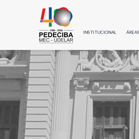
INSTITUCIONAL
ÁREA
Biolo
Física
Geoci
Infor
Mate
Quím