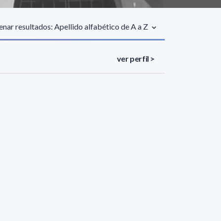
nar resultados: Apellido alfabético de A a Z
ver perfil >