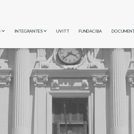
S
INTEGRANTES
UVITT
FUNDACIBA
DOCUMEN
gía
Investigadores
Actas
Estudiantes
Reglament
encias
Egresados
Document
mática
mática
ica