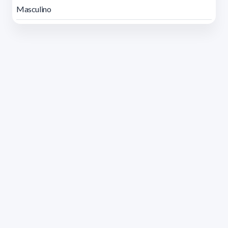
Masculino
Dirección: Isidoro de María 1614 piso 6 | Tel.: 2924 1925
interno 1612 | pedeciba@pedeciba.edu.uy
Razón Social: PROGRAMA DE DESARROLLO DE LAS
CIENCIAS BASICAS PEDECIBA