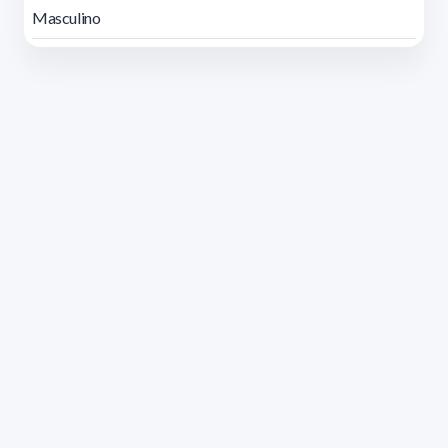
Masculino
Dirección: Isidoro de María 1614 piso 6 | Tel.: 2924 1925
interno 1612 | pedeciba@pedeciba.edu.uy
Razón Social: PROGRAMA DE DESARROLLO DE LAS
CIENCIAS BASICAS PEDECIBA