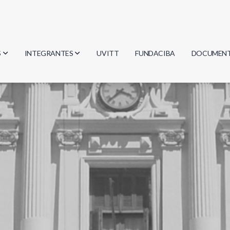
S
INTEGRANTES
UVITT
FUNDACIBA
DOCUMEN
gía
Investigadores
Actas
Estudiantes
Reglament
encias
Egresados
Document
mática
mática
ica