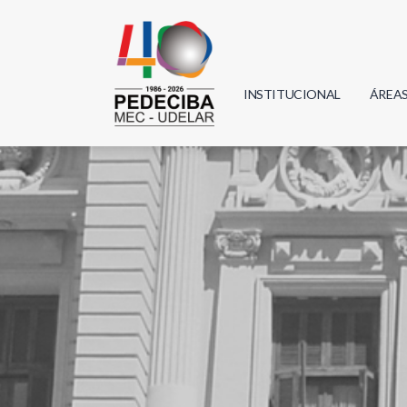
INSTITUCIONAL
ÁREA
Biolo
Física
Geoci
Infor
Mate
Quím