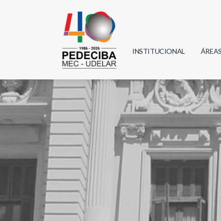
INSTITUCIONAL
ÁREA
Biolo
Física
Geoci
Infor
Mate
Quím