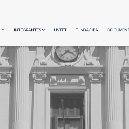
S
INTEGRANTES
UVITT
FUNDACIBA
DOCUMEN
gía
Investigadores
Actas
Estudiantes
Reglament
encias
Egresados
Document
mática
mática
ica