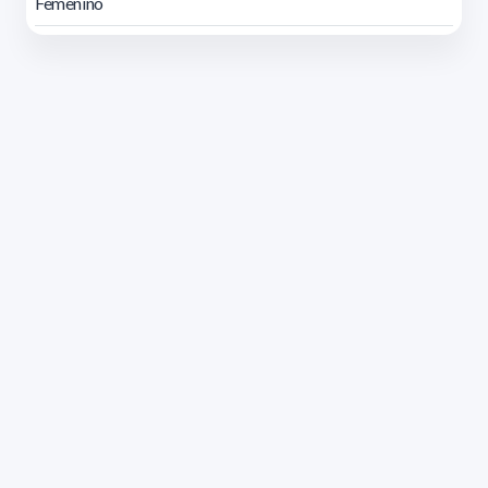
Femenino
Dirección: Isidoro de María 1614 piso 6 | Tel.: 2924 1925
interno 1612 | pedeciba@pedeciba.edu.uy
Razón Social: PROGRAMA DE DESARROLLO DE LAS
CIENCIAS BASICAS PEDECIBA