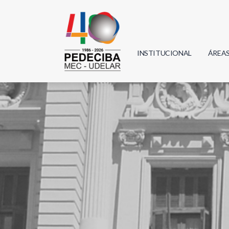
INSTITUCIONAL
ÁREA
Biolo
Física
Geoci
Infor
Mate
Quím