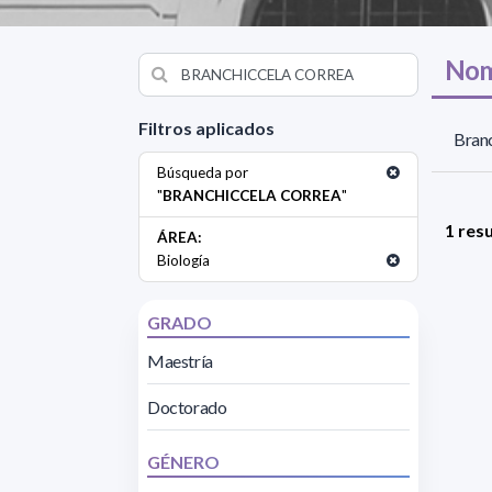
Nom
Filtros aplicados
Branc
Búsqueda por
"
BRANCHICCELA CORREA
"
1 res
ÁREA:
Biología
GRADO
Maestría
Doctorado
GÉNERO