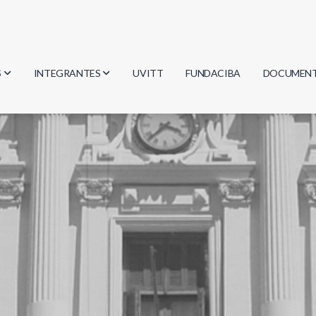
S
INTEGRANTES
UVITT
FUNDACIBA
DOCUMEN
gía
Investigadores
Actas
Estudiantes
Reglament
encias
Egresados
Document
mática
mática
ica