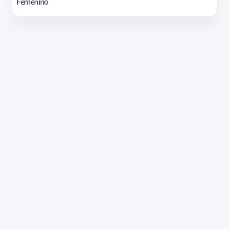
Femenino
Dirección: Isidoro de María 1614 piso 6 | Tel.: 2924 1925
interno 1612 | pedeciba@pedeciba.edu.uy
Razón Social: PROGRAMA DE DESARROLLO DE LAS
CIENCIAS BASICAS PEDECIBA