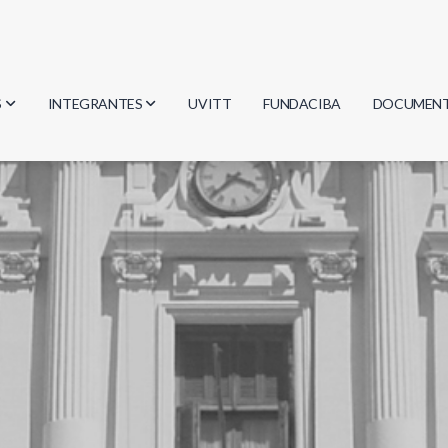
S
INTEGRANTES
UVITT
FUNDACIBA
DOCUMEN
gía
Investigadores
Actas
Estudiantes
Reglament
encias
Egresados
Document
mática
mática
ica