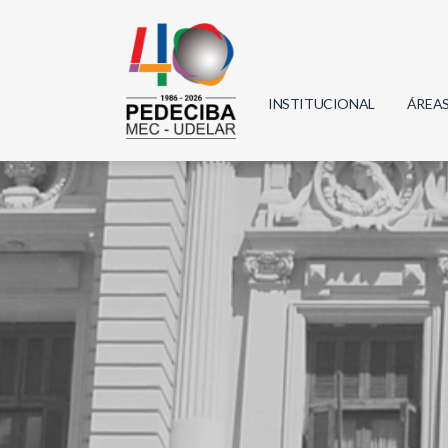
INSTITUCIONAL
ÁREA
Biolo
Física
Geoci
Infor
Mate
Quím