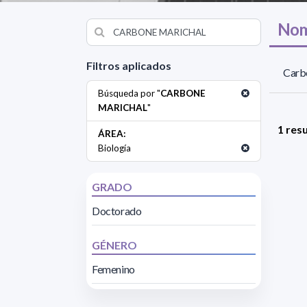
Nom
Filtros aplicados
Carbo
Búsqueda por "
CARBONE
MARICHAL
"
1 res
ÁREA:
Biología
GRADO
Doctorado
GÉNERO
Femenino