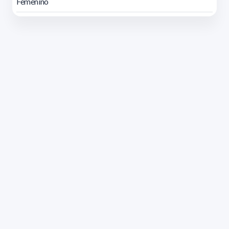
Femenino
Dirección: Isidoro de María 1614 piso 6 | Tel.: 2924 1925
interno 1612 | pedeciba@pedeciba.edu.uy
Razón Social: PROGRAMA DE DESARROLLO DE LAS
CIENCIAS BASICAS PEDECIBA