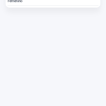
Femenino
Dirección: Isidoro de María 1614 piso 6 | Tel.: 2924 1925
interno 1612 | pedeciba@pedeciba.edu.uy
Razón Social: PROGRAMA DE DESARROLLO DE LAS
CIENCIAS BASICAS PEDECIBA