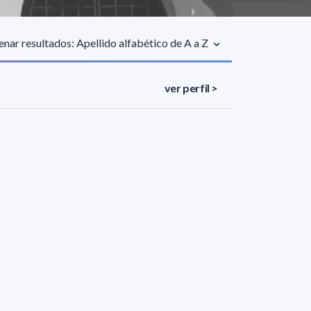
nar resultados: Apellido alfabético de A a Z
ver perfil >