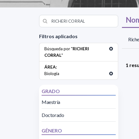
Nom
Filtros aplicados
Riche
Búsqueda por "
RICHERI
CORRAL
"
1 res
ÁREA:
Biología
GRADO
Maestría
Doctorado
GÉNERO