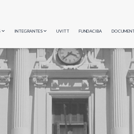
S
INTEGRANTES
UVITT
FUNDACIBA
DOCUMEN
gía
Investigadores
Actas
Estudiantes
Reglament
encias
Egresados
Document
mática
mática
ica