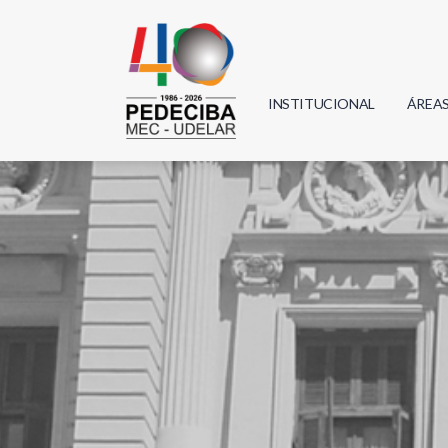
INSTITUCIONAL
ÁREA
Biolo
Física
Geoci
Infor
Mate
Quím