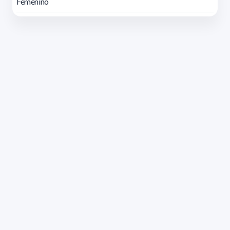
Femenino
Dirección: Isidoro de María 1614 piso 6 | Tel.: 2924 1925
interno 1612 | pedeciba@pedeciba.edu.uy
Razón Social: PROGRAMA DE DESARROLLO DE LAS
CIENCIAS BASICAS PEDECIBA