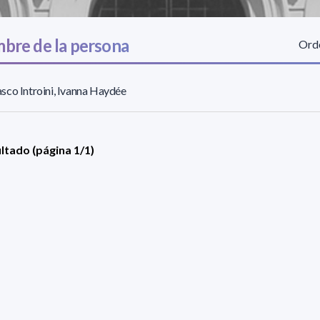
bre de la persona
Orde
co Introini, Ivanna Haydée
ultado (página 1/1)