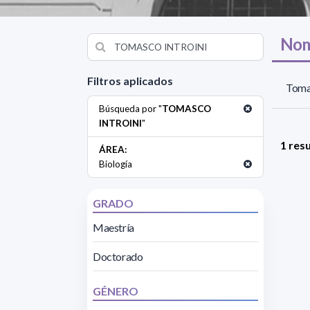
Nom
Filtros aplicados
Tomas
Búsqueda por "
TOMASCO
INTROINI
"
1 res
ÁREA:
Biología
GRADO
Maestría
Doctorado
GÉNERO