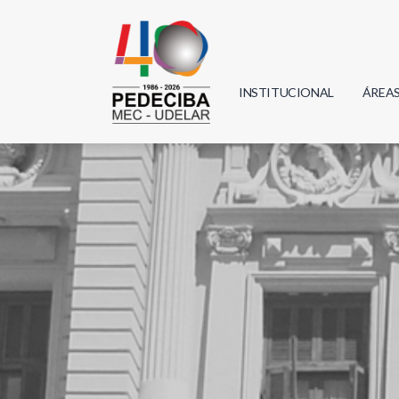
INSTITUCIONAL
ÁREA
Biolo
Física
Geoci
Infor
Mate
Quím