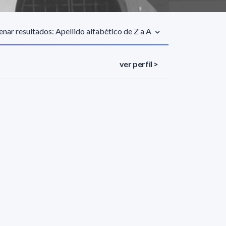
nar resultados: Apellido alfabético de Z a A
ver perfil >