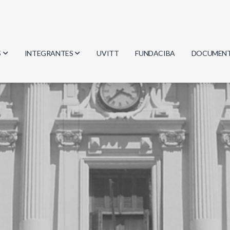
S
INTEGRANTES
UVITT
FUNDACIBA
DOCUMEN
gía
Investigadores
Actas
Estudiantes
Reglament
encias
Egresados
Document
mática
mática
ica