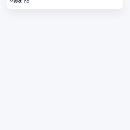
Masculino
Dirección: Isidoro de María 1614 piso 6 | Tel.: 2924 1925
interno 1612 | pedeciba@pedeciba.edu.uy
Razón Social: PROGRAMA DE DESARROLLO DE LAS
CIENCIAS BASICAS PEDECIBA