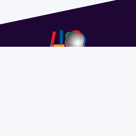
Dirección: Isidoro de María 1614 piso 6 | Tel.: 2924 1925
interno 1612 | pedeciba@pedeciba.edu.uy
Razón Social: PROGRAMA DE DESARROLLO DE LAS
CIENCIAS BASICAS PEDECIBA
#SomosPEDECIBA
Programa de Desarrollo de las
Ciencias Básicas