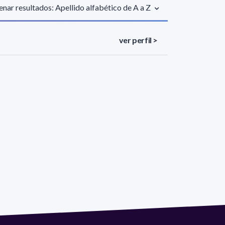
nar resultados: Apellido alfabético de A a Z
ver perfil >