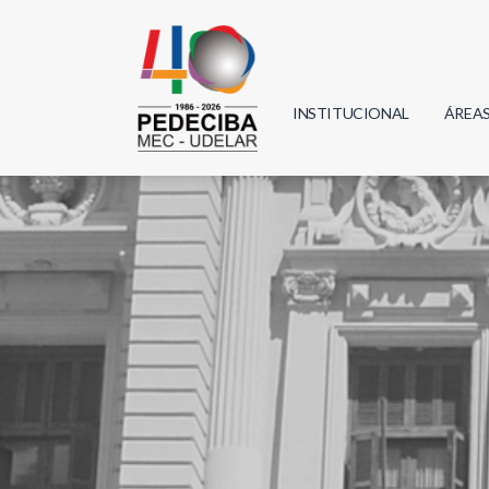
INSTITUCIONAL
ÁREA
Biolo
Física
Geoci
Infor
Mate
Quím