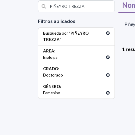
Nom
Filtros aplicados
Piñey
Búsqueda por "
PIÑEYRO
TREZZA
"
1 res
ÁREA:
Biología
GRADO:
Doctorado
GÉNERO:
Femenino