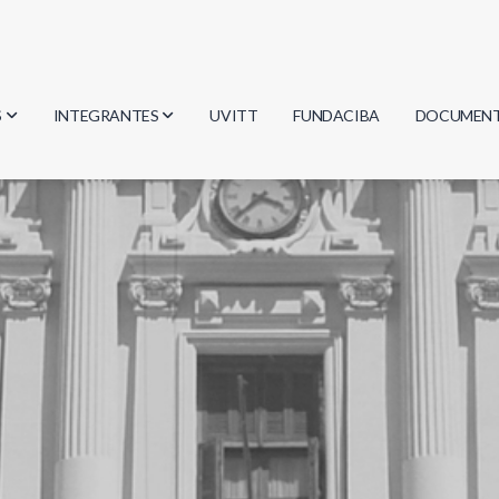
S
INTEGRANTES
UVITT
FUNDACIBA
DOCUMEN
gía
Investigadores
Actas
Estudiantes
Reglament
encias
Egresados
Document
mática
mática
ica