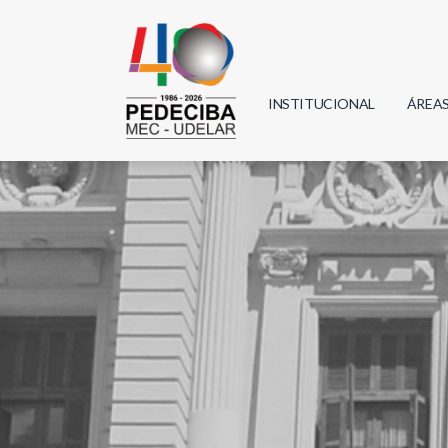
INSTITUCIONAL
ÁREA
Biolo
Física
Geoci
Infor
Mate
Quím