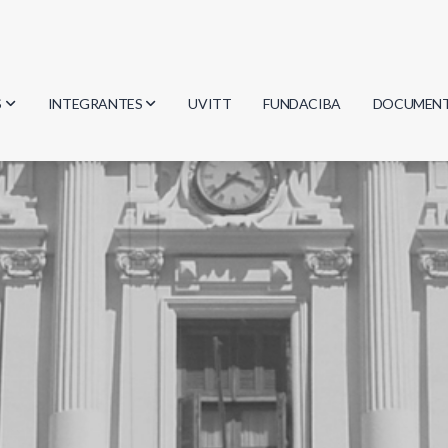
S
INTEGRANTES
UVITT
FUNDACIBA
DOCUMEN
gía
Investigadores
Actas
Estudiantes
Reglament
encias
Egresados
Document
mática
mática
ica