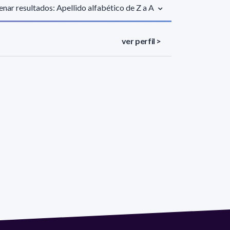
nar resultados: Apellido alfabético de Z a A
ver perfil >