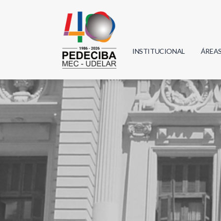
INSTITUCIONAL
ÁREA
Biolo
Física
Geoci
Infor
Mate
Quím