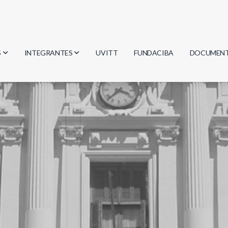
S
INTEGRANTES
UVITT
FUNDACIBA
DOCUMEN
gía
Investigadores
Actas
Estudiantes
Reglament
encias
Egresados
Document
mática
mática
ica