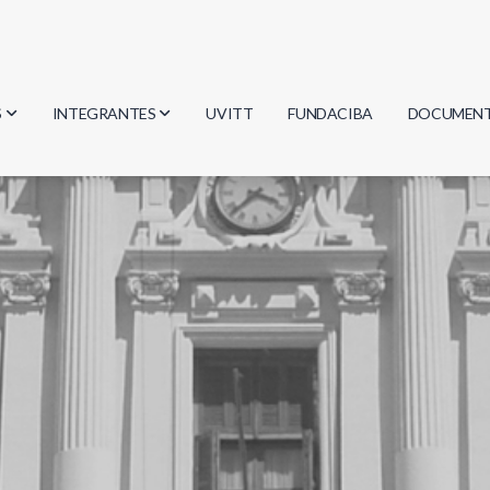
S
INTEGRANTES
UVITT
FUNDACIBA
DOCUMEN
gía
Investigadores
Actas
Estudiantes
Reglament
encias
Egresados
Document
mática
mática
ica