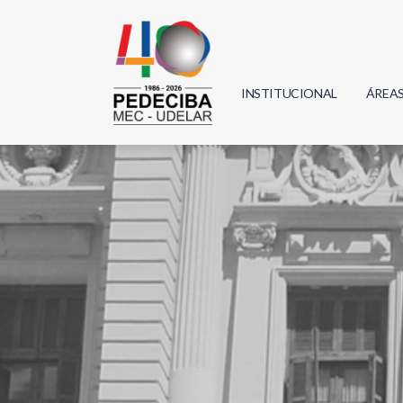
INSTITUCIONAL
ÁREA
Biolo
Física
Geoci
Infor
Mate
Quím