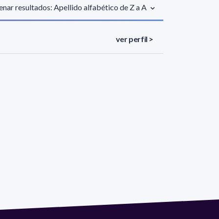
nar resultados: Apellido alfabético de Z a A
ver perfil >