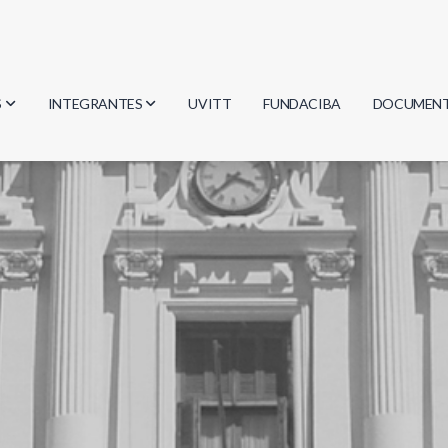
S
INTEGRANTES
UVITT
FUNDACIBA
DOCUMEN
gía
Investigadores
Actas
Estudiantes
Reglament
encias
Egresados
Document
mática
mática
ica