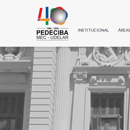
INSTITUCIONAL
ÁREA
Biolo
Física
Geoci
Infor
Mate
Quím