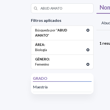
Nom
Filtros aplicados
Abud
Búsqueda por "
ABUD
AMATO
"
1 res
ÁREA:
Biología
GÉNERO:
Femenino
GRADO
Maestría