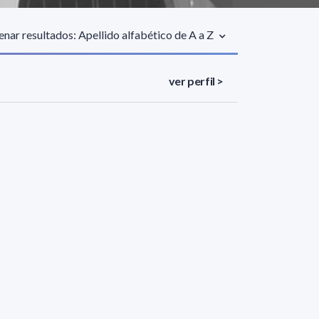
nar resultados: Apellido alfabético de A a Z
ver perfil >