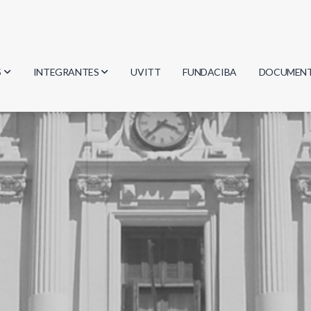
S
INTEGRANTES
UVITT
FUNDACIBA
DOCUMEN
gía
Investigadores
Actas
Estudiantes
Reglament
encias
Egresados
Document
mática
mática
ica