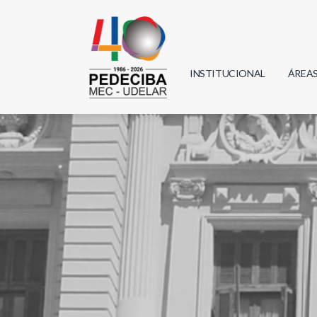
INSTITUCIONAL
ÁREA
Biolo
Física
Geoci
Infor
Mate
Quím