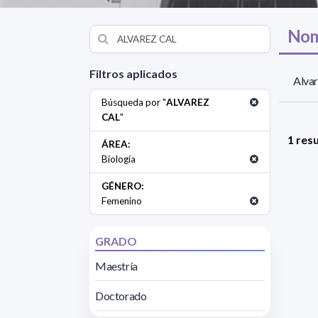
Nom
Filtros aplicados
Alvar
Búsqueda por "
ALVAREZ
CAL
"
1 res
ÁREA:
Biología
GÉNERO:
Femenino
GRADO
Maestría
Doctorado