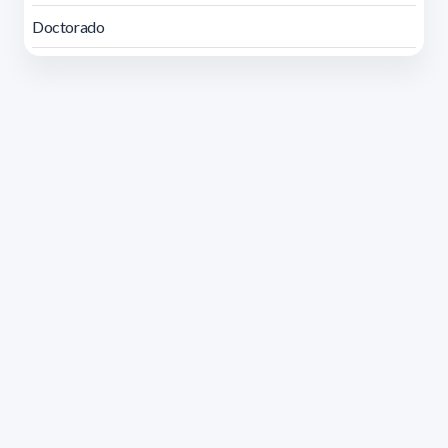
Doctorado
Dirección: Isidoro de María 1614 piso 6 | Tel.: 2924 1925
interno 1612 | pedeciba@pedeciba.edu.uy
Razón Social: PROGRAMA DE DESARROLLO DE LAS
CIENCIAS BASICAS PEDECIBA