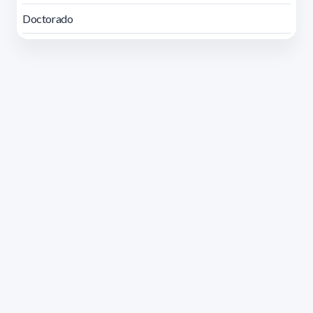
Doctorado
Dirección: Isidoro de María 1614 piso 6 | Tel.: 2924 1925
interno 1612 | pedeciba@pedeciba.edu.uy
Razón Social: PROGRAMA DE DESARROLLO DE LAS
CIENCIAS BASICAS PEDECIBA