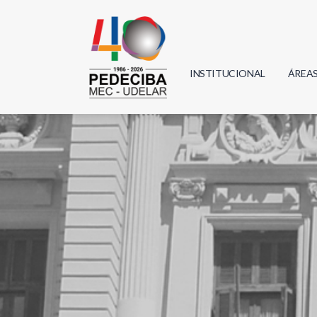
INSTITUCIONAL
ÁREA
Biolo
Física
Geoci
Infor
Mate
Quím