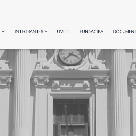
S
INTEGRANTES
UVITT
FUNDACIBA
DOCUMEN
gía
Investigadores
Actas
Estudiantes
Reglament
encias
Egresados
Document
mática
mática
ica