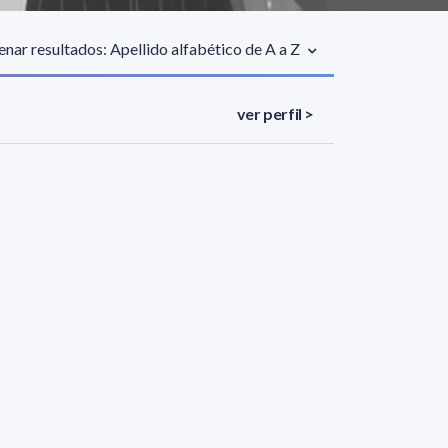
nar resultados: Apellido alfabético de A a Z
ver perfil >