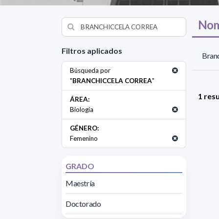
Nom
Filtros aplicados
Branc
Búsqueda por
"
BRANCHICCELA CORREA
"
1 res
ÁREA:
Biología
GÉNERO:
Femenino
GRADO
Maestría
Doctorado