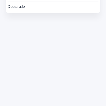
Doctorado
Dirección: Isidoro de María 1614 piso 6 | Tel.: 2924 1925
interno 1612 | pedeciba@pedeciba.edu.uy
Razón Social: PROGRAMA DE DESARROLLO DE LAS
CIENCIAS BASICAS PEDECIBA