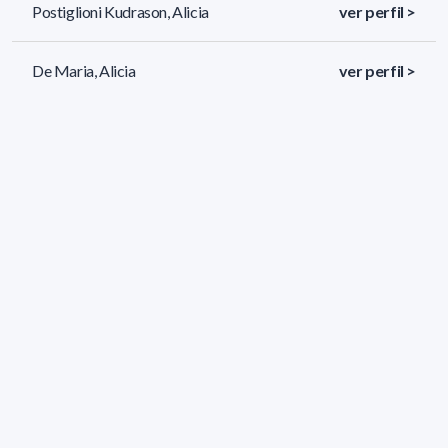
Postiglioni Kudrason, Alicia
ver perfil >
De Maria, Alicia
ver perfil >
Costa Trigo, Alicia
ver perfil >
795 resultados (página 1/34)
<
«
1
2
3
4
5
»
>
Filtros aplicados
ÁREA:
Biología