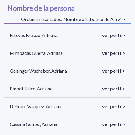
Nombre de la persona
Ordenar resultados: Nombre alfabético de A a Z
Esteves Brescia, Adriana
ver perfil >
Mimbacas Guerra, Adriana
ver perfil >
Geisinger Wschebor, Adriana
ver perfil >
Parodi Talice, Adriana
ver perfil >
Delfraro Vázquez, Adriana
ver perfil >
Cassina Gómez, Adriana
ver perfil >