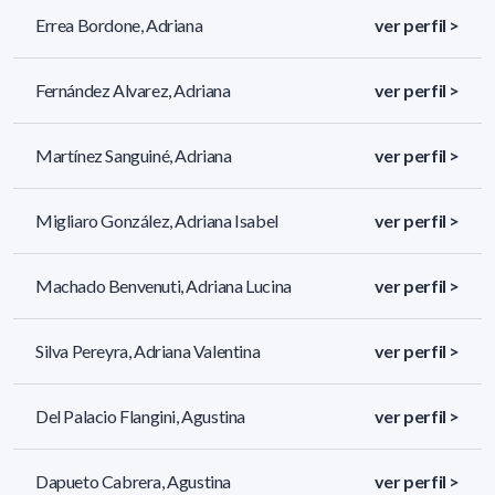
Errea Bordone, Adriana
ver perfil >
Fernández Alvarez, Adriana
ver perfil >
Martínez Sanguiné, Adriana
ver perfil >
Migliaro González, Adriana Isabel
ver perfil >
Machado Benvenuti, Adriana Lucina
ver perfil >
Silva Pereyra, Adriana Valentina
ver perfil >
Del Palacio Flangini, Agustina
ver perfil >
Dapueto Cabrera, Agustina
ver perfil >