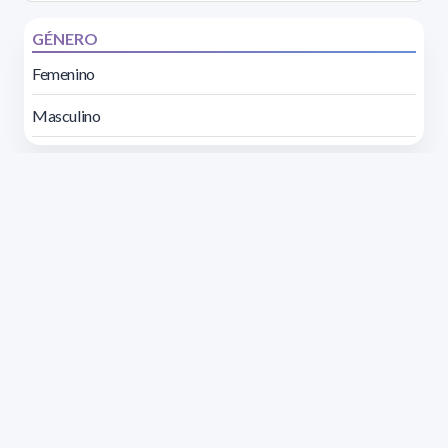
GÉNERO
Femenino
Masculino
Dirección: Isidoro de María 1614 piso 6 | Tel.: 2924 1925
interno 1612 | pedeciba@pedeciba.edu.uy