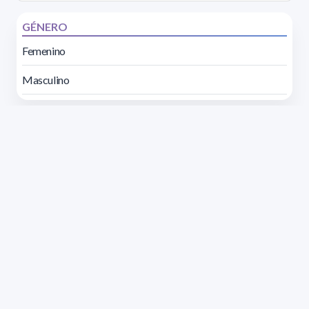
GÉNERO
Femenino
Masculino
Dirección: Isidoro de María 1614 piso 6 | Tel.: 2924 1925
interno 1612 | pedeciba@pedeciba.edu.uy