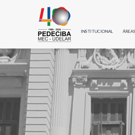
INSTITUCIONAL
ÁREA
Biolo
Física
Geoci
Infor
Mate
Quím