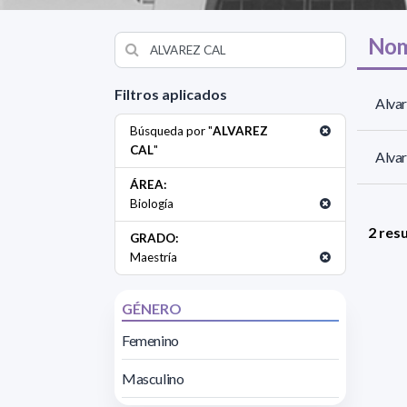
Nom
Filtros aplicados
Alvar
Búsqueda por "
ALVAREZ
CAL
"
Alvar
ÁREA:
Biología
2 res
GRADO:
Maestría
GÉNERO
Femenino
Masculino