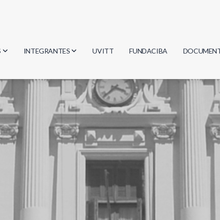
S
INTEGRANTES
UVITT
FUNDACIBA
DOCUMEN
gía
Investigadores
Actas
Estudiantes
Reglament
encias
Egresados
Document
mática
mática
ica