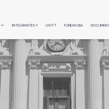
S
INTEGRANTES
UVITT
FUNDACIBA
DOCUMEN
gía
Investigadores
Actas
Estudiantes
Reglament
encias
Egresados
Document
mática
mática
ica