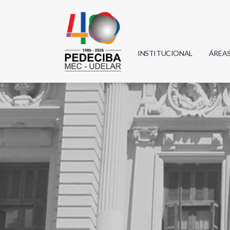
INSTITUCIONAL
ÁREA
Biolo
Física
Geoci
Infor
Mate
Quím