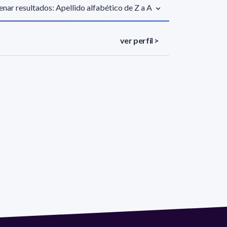
nar resultados: Apellido alfabético de Z a A
ver perfil >