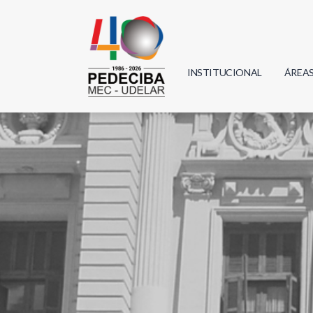
INSTITUCIONAL
ÁREA
Biolo
Física
Geoci
Infor
Mate
Quím