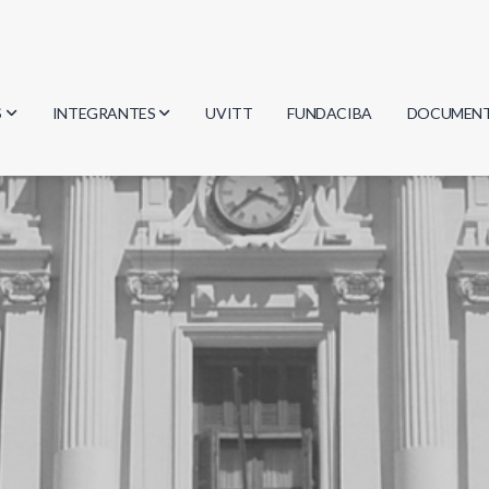
S
INTEGRANTES
UVITT
FUNDACIBA
DOCUMEN
gía
Investigadores
Actas
Estudiantes
Reglament
encias
Egresados
Document
mática
mática
ica