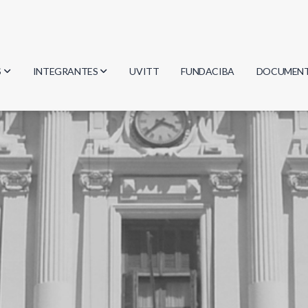
S
INTEGRANTES
UVITT
FUNDACIBA
DOCUMEN
gía
Investigadores
Actas
Estudiantes
Reglament
encias
Egresados
Document
mática
mática
ica