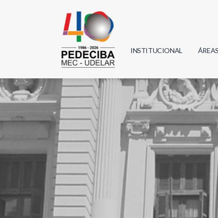
INSTITUCIONAL
ÁREA
Biolo
Física
Geoci
Infor
Mate
Quím