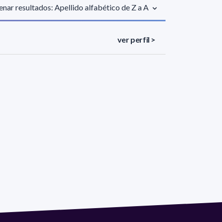
nar resultados: Apellido alfabético de Z a A
ver perfil >