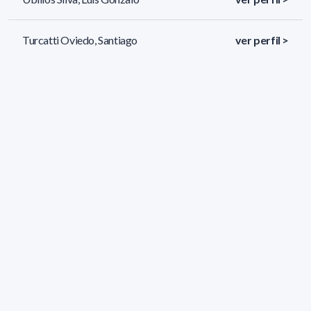
Turcatti Oviedo, Santiago
ver perfil >
Trinidad Barnech, Juan Manuel
ver perfil >
390 resultados (página 1/17)
<
«
1
2
3
4
5
»
>
Filtros aplicados
ÁREA:
Biología