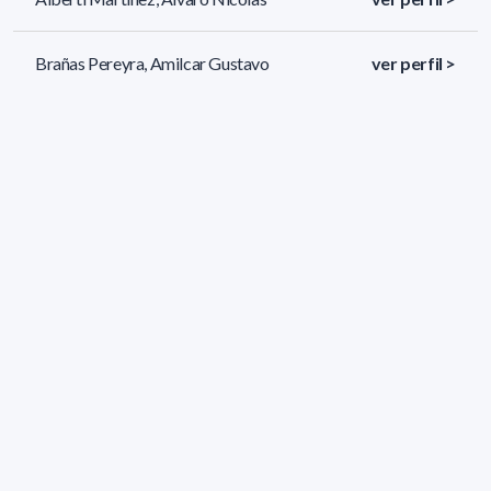
Brañas Pereyra, Amilcar Gustavo
ver perfil >
Iriarte Odini, Andres
ver perfil >
390 resultados (página 1/17)
<
«
1
2
3
4
5
»
>
Filtros aplicados
ÁREA:
Biología