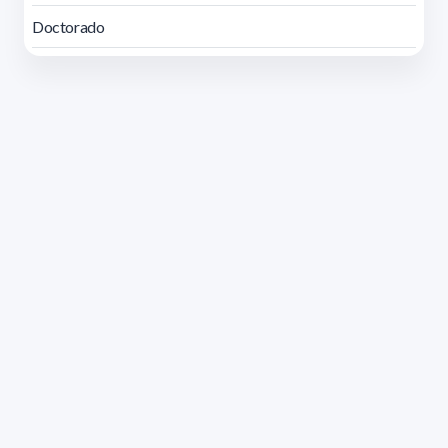
Doctorado
Dirección: Isidoro de María 1614 piso 6 | Tel.: 2924 1925
interno 1612 | pedeciba@pedeciba.edu.uy
Razón Social: PROGRAMA DE DESARROLLO DE LAS
CIENCIAS BASICAS PEDECIBA