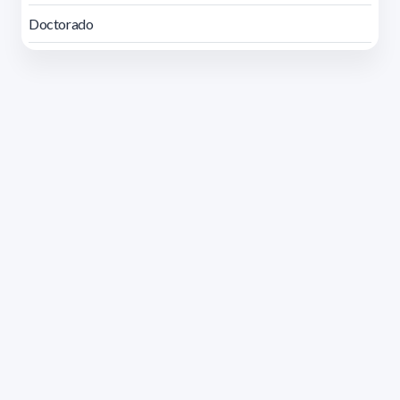
Doctorado
Dirección: Isidoro de María 1614 piso 6 | Tel.: 2924 1925
interno 1612 | pedeciba@pedeciba.edu.uy
Razón Social: PROGRAMA DE DESARROLLO DE LAS
CIENCIAS BASICAS PEDECIBA