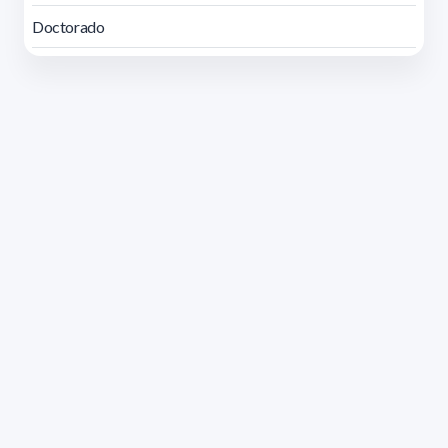
Doctorado
Dirección: Isidoro de María 1614 piso 6 | Tel.: 2924 1925
interno 1612 | pedeciba@pedeciba.edu.uy
Razón Social: PROGRAMA DE DESARROLLO DE LAS
CIENCIAS BASICAS PEDECIBA