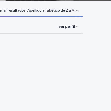
nar resultados: Apellido alfabético de Z a A
ver perfil >