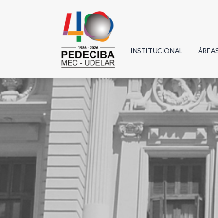
INSTITUCIONAL
ÁREA
Biolo
Física
Geoci
Infor
Mate
Quím