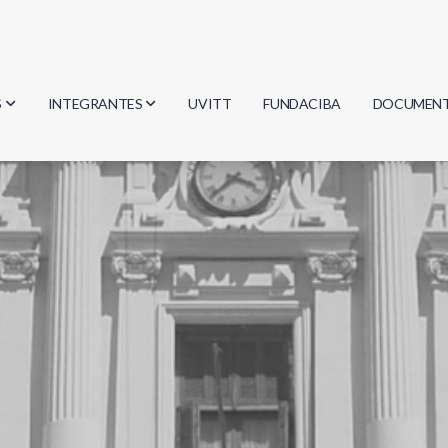
S
INTEGRANTES
UVITT
FUNDACIBA
DOCUMEN
gía
Investigadores
Actas
Estudiantes
Reglament
encias
Egresados
Document
mática
mática
ica