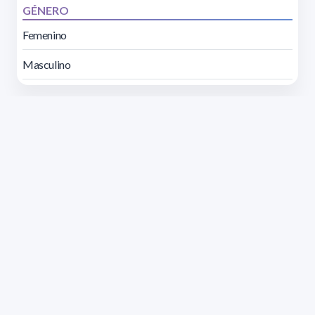
GÉNERO
Femenino
Masculino
Dirección: Isidoro de María 1614 piso 6 | Tel.: 2924 1925
interno 1612 | pedeciba@pedeciba.edu.uy