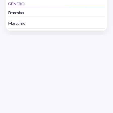
GÉNERO
Femenino
Masculino
Dirección: Isidoro de María 1614 piso 6 | Tel.: 2924 1925
interno 1612 | pedeciba@pedeciba.edu.uy