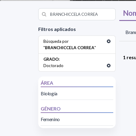
Nom
Filtros aplicados
Branc
Búsqueda por
"
BRANCHICCELA CORREA
"
1 res
GRADO:
Doctorado
ÁREA
Biología
GÉNERO
Femenino