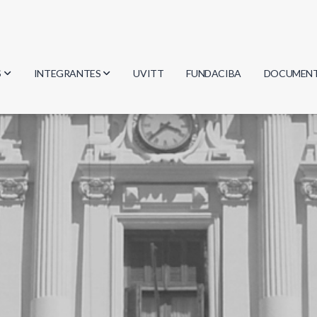
S
INTEGRANTES
UVITT
FUNDACIBA
DOCUMEN
gía
Investigadores
Actas
Estudiantes
Reglament
encias
Egresados
Document
mática
mática
ica