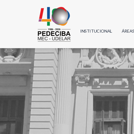
INSTITUCIONAL
ÁREA
Biolo
Física
Geoci
Infor
Mate
Quím