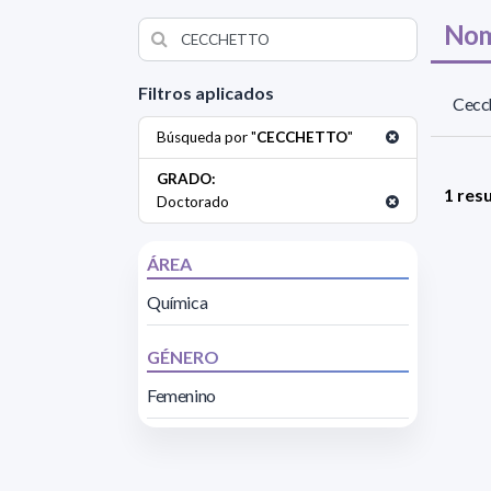
Nom
Filtros aplicados
Cecc
Búsqueda por "
CECCHETTO
"
GRADO:
1 res
Doctorado
ÁREA
Química
GÉNERO
Femenino