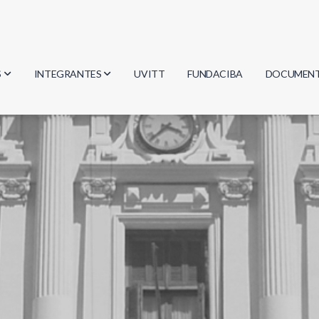
S
INTEGRANTES
UVITT
FUNDACIBA
DOCUMEN
gía
Investigadores
Actas
Estudiantes
Reglament
encias
Egresados
Document
mática
mática
ica