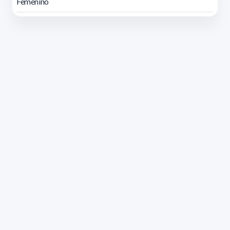
Femenino
Dirección: Isidoro de María 1614 piso 6 | Tel.: 2924 1925
interno 1612 | pedeciba@pedeciba.edu.uy
Razón Social: PROGRAMA DE DESARROLLO DE LAS
CIENCIAS BASICAS PEDECIBA